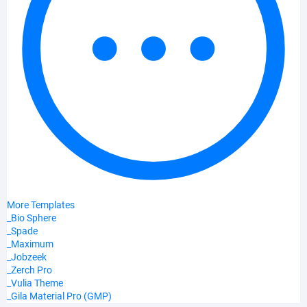
More Templates
_Bio Sphere
_Spade
_Maximum
_Jobzeek
_Zerch Pro
_Vulia Theme
_Gila Material Pro (GMP)