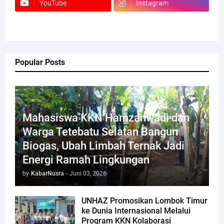
YouTube
Instagram
Popular Posts
Mahasiswa KKN Hamzanwadi dan
Warga Tetebatu Selatan Bangun
Biogas, Ubah Limbah Ternak Jadi
Energi Ramah Lingkungan
by
KabarNusra
-
Juni 03, 2026
UNHAZ Promosikan Lombok Timur
ke Dunia Internasional Melalui
Program KKN Kolaborasi