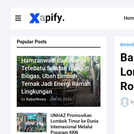
Hom
Popular Posts
Berand
Mahasiswa KKN
Ba
Hamzanwadi dan Warga
Tetebatu Selatan Bangun
Lo
Biogas, Ubah Limbah
Ro
Ternak Jadi Energi Ramah
Lingkungan
by
KabarNusra
-
Juni 03, 2026
b
UNHAZ Promosikan
Lombok Timur ke Dunia
Internasional Melalui
Program KKN