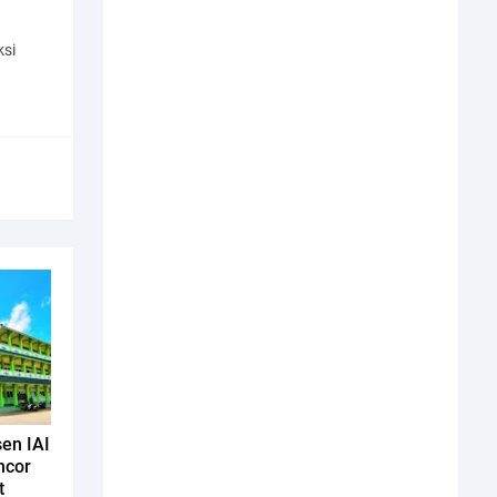
si
en IAI
ncor
t