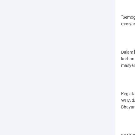
“Semoga
masyar
Dalam k
korban 
masyar
Kegiata
WITA d
Bhayan