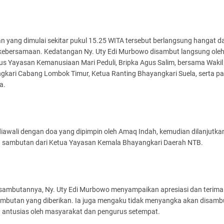
n yang dimulai sekitar pukul 15.25 WITA tersebut berlangsung hangat d
kebersamaan. Kedatangan Ny. Uty Edi Murbowo disambut langsung ole
us Yayasan Kemanusiaan Mari Peduli, Bripka Agus Salim, bersama Wakil
gkari Cabang Lombok Timur, Ketua Ranting Bhayangkari Suela, serta pa
a.
iawali dengan doa yang dipimpin oleh Amaq Indah, kemudian dilanjutka
 sambutan dari Ketua Yayasan Kemala Bhayangkari Daerah NTB.
sambutannya, Ny. Uty Edi Murbowo menyampaikan apresiasi dan terima
ambutan yang diberikan. Ia juga mengaku tidak menyangka akan disamb
 antusias oleh masyarakat dan pengurus setempat.