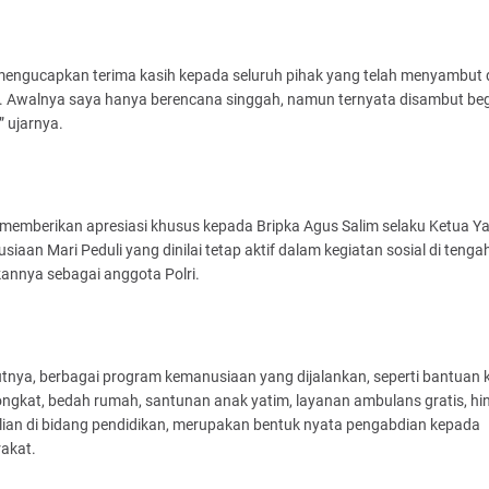
mengucapkan terima kasih kepada seluruh pihak yang telah menyambut
. Awalnya saya hanya berencana singgah, namun ternyata disambut beg
” ujarnya.
a memberikan apresiasi khusus kepada Bripka Agus Salim selaku Ketua Y
iaan Mari Peduli yang dinilai tetap aktif dalam kegiatan sosial di tenga
annya sebagai anggota Polri.
nya, berbagai program kemanusiaan yang dijalankan, seperti bantuan k
ongkat, bedah rumah, santunan anak yatim, layanan ambulans gratis, hi
lian di bidang pendidikan, merupakan bentuk nyata pengabdian kepada
akat.