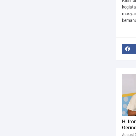
Kasihu
kegiata
masyar
kemanu
H. Iro
Gerin
August 