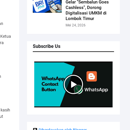
Gelar "Sembalun Goes
Cashless", Dorong
Digitalisasi UMKM di
Lombok Timur
an
Mei 24, 2026
h
 Ketua
ra
Subscribe Us
n
 kasih
ut
Diberdayakan oleh Blogger