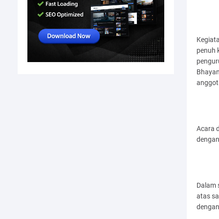
Kegiata
penuh 
pengur
Bhayan
anggot
Acara d
dengan
Dalam 
atas s
dengan