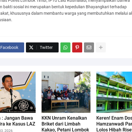
mas Polres Lombok Timur, IPTU Lalu Rusmaladi, menyampaikan bahwa
n bakti sosial ini merupakan bentuk kepedulian Bhayangkari terhadap
akat, khususnya dalam membantu warga yang membutuhkan melalui ak
siaan.
Facebook
Twitter
n : Jangan Bawa
KKN Unram Kenalkan
Keren! Enam Dos
dra ke Kasus LAZ
Briket dari Limbah
Hamzanwadi Pa
Kakao, Petani Lombok
Lolos Hibah Rise
03, 2026