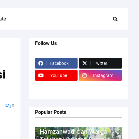
ate
Follow Us
Facebook
Twitter
i
YouTube
Instagram
0
Popular Posts
Mahasiswa KKN
Hamzanwadi dan Warga