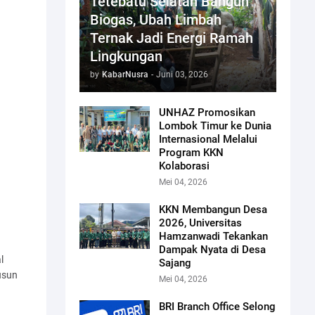
Tetebatu Selatan Bangun
Biogas, Ubah Limbah
Ternak Jadi Energi Ramah
Lingkungan
by
KabarNusra
-
Juni 03, 2026
UNHAZ Promosikan
Lombok Timur ke Dunia
Internasional Melalui
Program KKN
Kolaborasi
Mei 04, 2026
KKN Membangun Desa
2026, Universitas
Hamzanwadi Tekankan
Dampak Nyata di Desa
l
Sajang
usun
Mei 04, 2026
BRI Branch Office Selong