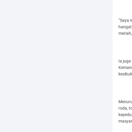
“Saya 
hangat
meriah,
Ia jug
Kemanus
kesibuk
Menurut
roda, t
kepedu
masyar